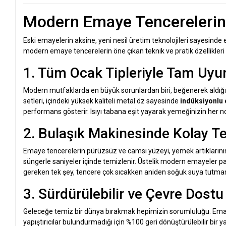
Modern Emaye Tencerelerin 
Eski emayelerin aksine, yeni nesil üretim teknolojileri sayesinde 
modern emaye tencerelerin öne çıkan teknik ve pratik özellikleri 
1. Tüm Ocak Tipleriyle Tam Uyu
Modern mutfaklarda en büyük sorunlardan biri, beğenerek aldığ
setleri, içindeki yüksek kaliteli metal öz sayesinde
indüksiyonlu 
performans gösterir. Isıyı tabana eşit yayarak yemeğinizin her n
2. Bulaşık Makinesinde Kolay Te
Emaye tencerelerin pürüzsüz ve camsı yüzeyi, yemek artıklarını
süngerle saniyeler içinde temizlenir. Üstelik modern emayeler p
gereken tek şey, tencere çok sıcakken aniden soğuk suya tutmama
3. Sürdürülebilir ve Çevre Dostu
Geleceğe temiz bir dünya bırakmak hepimizin sorumluluğu. Emaye
yapıştırıcılar bulundurmadığı için %100 geri dönüştürülebilir bir 