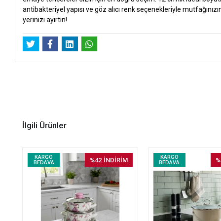
antibakteriyel yapısı ve göz alıcı renk seçenekleriyle mutfağınızın
yerinizi ayırtın!
İlgili Ürünler
KARGO
KARGO
%42
İNDİRİM
%
BEDAVA
BEDAVA