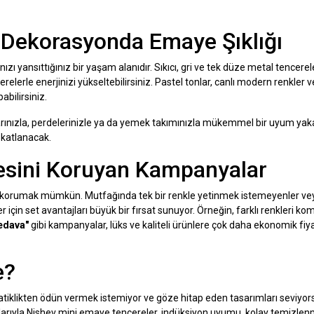
: Dekorasyonda Emaye Şıklığı
ı yansıttığınız bir yaşam alanıdır. Sıkıcı, gri ve tek düze metal tencerel
elerle enerjinizi yükseltebilirsiniz. Pastel tonlar, canlı modern renkler v
abilirsiniz.
arınızla, perdelerinizle ya da yemek takımınızla mükemmel bir uyum ya
e katlanacak.
tçesini Koruyan Kampanyalar
i de korumak mümkün. Mutfağında tek bir renkle yetinmek istemeyenler ve
 için set avantajları büyük bir fırsat sunuyor. Örneğin, farklı renkleri k
Bedava"
gibi kampanyalar, lüks ve kaliteli ürünlere çok daha ekonomik fiya
e?
atiklikten ödün vermek istemiyor ve göze hitap eden tasarımları seviyor
tlarıyla Nishev mini emaye tencereler, indüksiyon uyumu, kolay temizlen