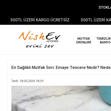
STOKLA
0TL ÜZERİ KARGO ÜCRETSİZ
500TL ÜZERİ KARGO ÜC
MUTFAK
TEMİZLİK
ÜRÜNLERİ
BANYO
En Sağlıklı Mutfak Sırrı: Emaye Tencere Nedir? Neden
Tarih: 18.05.2026 18:29