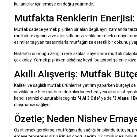
kullanıcılar için emaye en doğru yatırımdır.
Mutfakta Renklerin Enerjisi
Mutfak sadece yemek pişirilen bir alan değil, aynı zamanda tarzınız
mutfak tezgahınızı ve açık raflarınızı renklendirecek emaye tencer
esintiler taşıyan tasarımlarla mutfağınıza estetik bir dokunuş yap
Nishev’in sunduğu zengin renk skalası sayesinde mutfak dolapl
çok kolay. Yemek pişirirken aldığınız keyif, bu görsel şölenle ikiy
Akıllı Alışveriş: Mutfak Bü
Kaliteli ve sağlıklı mutfak ürünlerine yatırım yaparken bütçey
sevdiklerine hem şık hem de kalıcı bir ev hediyesi almak isteyenler
kendi setinizi oluşturabileceğiniz
"4 Al 3 Öde"
ya da
"3 Alana 1 
ulaşmanızı sağlıyor.
Özetle; Neden Nishev Emay
Özetlemek gerekirse; mutfağınızda sağlığı ön planda tutuyor, pr
emaye tencereler sizin için en doğru seçim. 12 cm'lik ideal boyu