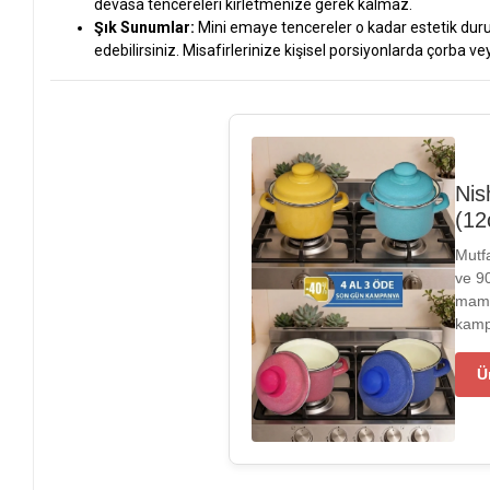
devasa tencereleri kirletmenize gerek kalmaz.
Şık Sunumlar:
Mini emaye tencereler o kadar estetik durur 
edebilirsiniz. Misafirlerinize kişisel porsiyonlarda çorba ve
Nis
(12
Mutf
ve 9
mama
kamp
Ü