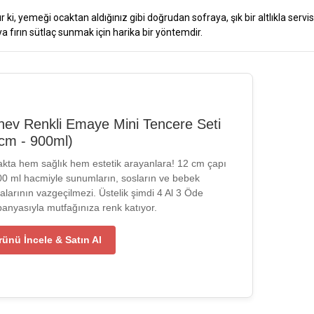
ki, yemeği ocaktan aldığınız gibi doğrudan sofraya, şık bir altlıkla servi
ya fırın sütlaç sunmak için harika bir yöntemdir.
hev Renkli Emaye Mini Tencere Seti
cm - 900ml)
akta hem sağlık hem estetik arayanlara! 12 cm çapı
00 ml hacmiyle sunumların, sosların ve bebek
larının vazgeçilmezi. Üstelik şimdi 4 Al 3 Öde
anyasıyla mutfağınıza renk katıyor.
rünü İncele & Satın Al