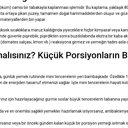
 döküm) camsı bir tabakayla kaplanması işlemidir. Bu kaplama, yaklaşık 
Sonuçta ortaya çıkan yüzey, tamamen doğal hammaddelerden oluşur ve göz
 materyallerden biri yapar.
ksek sıcaklıklara maruz kaldığında yiyeceklere hiçbir kimyasal veya ka
de güvenle pişirebilir, pişirdikten sonra buzdolabında ekstra bir kaba 
 (domates salçası, limon vb.) reaksiyona girmez ve yemeğin tadını asla 
alısınız? Küçük Porsiyonların 
, günlük yemek rutininde mini tencerelerin yeri bambaşkadır. Özellikle 1
e enerjiden tasarruf etmenizi sağlar. İşte mini tencerelerin hayatı kol
ınız için hazırlayacağınız gurme soslar büyük tencerelerin tabanına yayıl
rda ve en önemlisi
sağlıklı
yemekler hazırlamak istiyorsanız, antibakteriyel
rsanız veya bir önceki günden kalan küçük bir porsiyon yemeği ısıtmak is