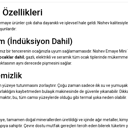
Özellikleri
emaye ürünler çok daha dayanıklı ve işlevsel hale geldi. Nishev kalitesiyl
şunlardır:
m (İndüksiyon Dahil)
ınız bir tencerenin ocağınızla uyum sağlamamasıdır. Nishev Emaye Mini
ocaklar dahil
; gazlı, elektrikli ve seramik tüm ocak tiplerinde mükemme
oktasının aynı derecede pişmesini sağlar.
mizlik
n yüzeye tutunmasını zorlaştırır. Çoğu zaman sadece ılık su ve yumuşak 
arlaklığını kaybetmeden bulaşık makinesinde de güvenle yıkanabilir. Dik
ktır; bu, tüm camsı yüzeylerde olduğu gibi termal şoka neden olabilir.
, tamamen doğal minerallerden üretildiği ve içinde ağır metaller, kim
yapıya sahiptir. Çevre dostu mutfak gereçleri tercih eden bilerek tüketim