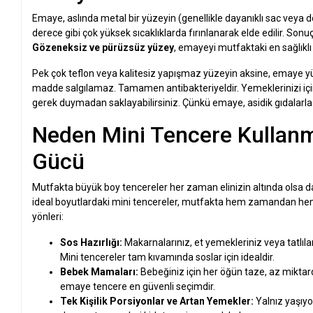
Emaye, aslında metal bir yüzeyin (genellikle dayanıklı sac veya
derece gibi çok yüksek sıcaklıklarda fırınlanarak elde edilir. 
Gözeneksiz ve pürüzsüz yüzey
, emayeyi mutfaktaki en sağlıklı
Pek çok teflon veya kalitesiz yapışmaz yüzeyin aksine, emaye yü
madde salgılamaz. Tamamen antibakteriyeldir. Yemeklerinizi için
gerek duymadan saklayabilirsiniz. Çünkü emaye, asidik gıdalarla
Neden Mini Tencere Kullanm
Gücü
Mutfakta büyük boy tencereler her zaman elinizin altında olsa da
ideal boyutlardaki mini tencereler, mutfakta hem zamandan hem d
yönleri:
Sos Hazırlığı:
Makarnalarınız, et yemekleriniz veya tatlılar
Mini tencereler tam kıvamında soslar için idealdir.
Bebek Mamaları:
Bebeğiniz için her öğün taze, az mikta
emaye tencere en güvenli seçimdir.
Tek Kişilik Porsiyonlar ve Artan Yemekler:
Yalnız yaşıyo