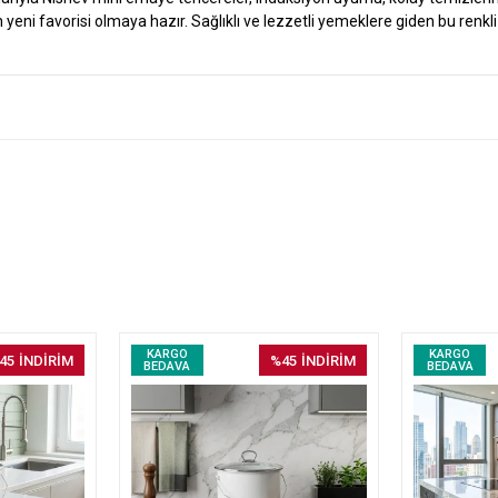
 yeni favorisi olmaya hazır. Sağlıklı ve lezzetli yemeklere giden bu renkl
KARGO
KARGO
45
İNDİRİM
%45
İNDİRİM
BEDAVA
BEDAVA