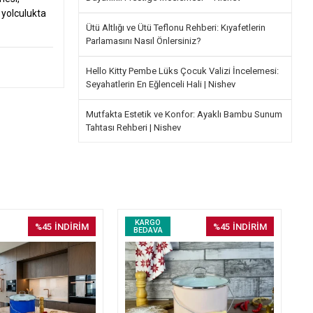
i yolculukta
Ütü Altlığı ve Ütü Teflonu Rehberi: Kıyafetlerin
Parlamasını Nasıl Önlersiniz?
Hello Kitty Pembe Lüks Çocuk Valizi İncelemesi:
Seyahatlerin En Eğlenceli Hali | Nishev
Mutfakta Estetik ve Konfor: Ayaklı Bambu Sunum
Tahtası Rehberi | Nishev
KARGO
%45
İNDİRİM
%45
İNDİRİM
BEDAVA