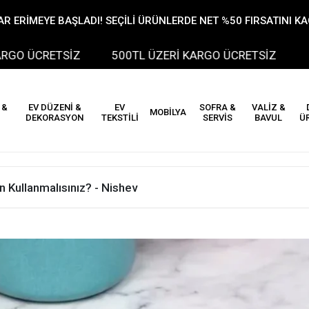
R ERİMEYE BAŞLADI! SEÇİLİ ÜRÜNLERDE NET %50 FIRSATINI K
RETSİZ
500TL ÜZERİ KARGO ÜCRETSİZ
500T
 &
EV DÜZENİ &
EV
SOFRA &
VALİZ &
MOBİLYA
DEKORASYON
TEKSTİLİ
SERVİS
BAVUL
Ü
 Kullanmalısınız? - Nishev