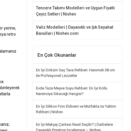
Tencere Takımı Modelleri ve Uygun Fiyatlı
Çeyiz Setleri | Nishev
Valiz Modelleri | Dayanıklı ve Şık Seyahat
er yerine,
Bavulları | Nishev.com
eya retro
kalamanız
En Çok Okunanlar
En İyi Döküm Saç Tava Rehberi: Hanımeli 38 cm
ile Profesyonel Lezzetler
ya
ombinleyerek
Evde Taze Meyve Suyu Rehberi: En İyi Kollu
Narenciye Sıkacağı Hangisi?
tlarla
En İyi Silikon Fırın Eldiveni ve Mutfakta Isı Yalıtım
Rehberi | Nishev
sanız,
En İyi Makyaj Çantası Nasıl Seçilir? | Darbelere
Dayanıklı Prestige İncelemesi – Nishev
mesi,