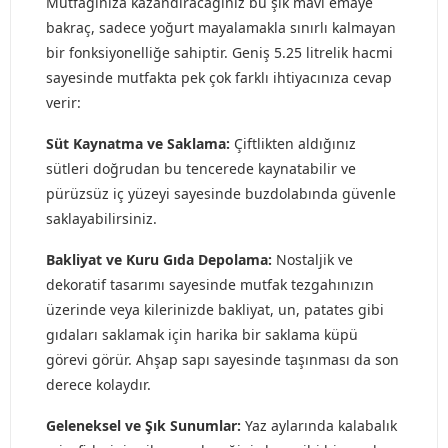
Mutfağınıza kazandıracağınız bu şık mavi emaye
bakraç, sadece yoğurt mayalamakla sınırlı kalmayan
bir fonksiyonelliğe sahiptir. Geniş 5.25 litrelik hacmi
sayesinde mutfakta pek çok farklı ihtiyacınıza cevap
verir:
Süt Kaynatma ve Saklama:
Çiftlikten aldığınız
sütleri doğrudan bu tencerede kaynatabilir ve
pürüzsüz iç yüzeyi sayesinde buzdolabında güvenle
saklayabilirsiniz.
Bakliyat ve Kuru Gıda Depolama:
Nostaljik ve
dekoratif tasarımı sayesinde mutfak tezgahınızın
üzerinde veya kilerinizde bakliyat, un, patates gibi
gıdaları saklamak için harika bir saklama küpü
görevi görür. Ahşap sapı sayesinde taşınması da son
derece kolaydır.
Geleneksel ve Şık Sunumlar:
Yaz aylarında kalabalık