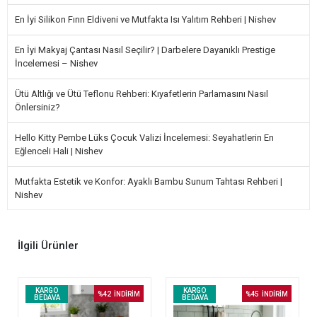
En İyi Silikon Fırın Eldiveni ve Mutfakta Isı Yalıtım Rehberi | Nishev
En İyi Makyaj Çantası Nasıl Seçilir? | Darbelere Dayanıklı Prestige
İncelemesi – Nishev
Ütü Altlığı ve Ütü Teflonu Rehberi: Kıyafetlerin Parlamasını Nasıl
Önlersiniz?
Hello Kitty Pembe Lüks Çocuk Valizi İncelemesi: Seyahatlerin En
Eğlenceli Hali | Nishev
Mutfakta Estetik ve Konfor: Ayaklı Bambu Sunum Tahtası Rehberi |
Nishev
İlgili Ürünler
KARGO
KARGO
%42
İNDİRİM
%45
İNDİRİM
BEDAVA
BEDAVA