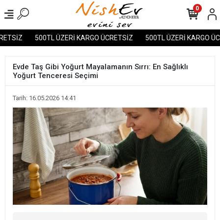
0
SİZ
500TL ÜZERİ KARGO ÜCRETSİZ
500TL ÜZERİ KARGO ÜCRE
Evde Taş Gibi Yoğurt Mayalamanın Sırrı: En Sağlıklı
Yoğurt Tenceresi Seçimi
Tarih: 16.05.2026 14:41