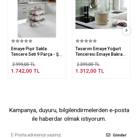
Sepete Ekle
Sepete Ekle
Emaye Pişir Sakla
Tasarım Emaye Yoğurt
Tencere Seti 9 Parça - Şık
Tenceresi Emaye Bakraç
ve Fonksiyonel Mutfak
20cm 5,25 lt Bej
2.999,00 TL
2.399,00 TL
Seti
1.742,00 TL
1.312,00 TL
Kampanya, duyuru, bilgilendirmelerden e-posta
ile haberdar olmak istiyorum.
Gönder