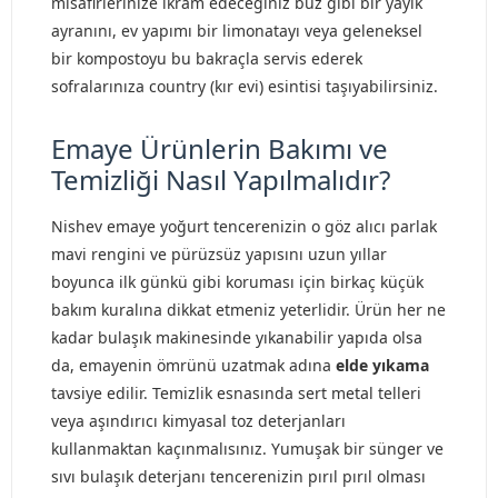
misafirlerinize ikram edeceğiniz buz gibi bir yayık
ayranını, ev yapımı bir limonatayı veya geleneksel
bir kompostoyu bu bakraçla servis ederek
sofralarınıza country (kır evi) esintisi taşıyabilirsiniz.
Emaye Ürünlerin Bakımı ve
Temizliği Nasıl Yapılmalıdır?
Nishev emaye yoğurt tencerenizin o göz alıcı parlak
mavi rengini ve pürüzsüz yapısını uzun yıllar
boyunca ilk günkü gibi koruması için birkaç küçük
bakım kuralına dikkat etmeniz yeterlidir. Ürün her ne
kadar bulaşık makinesinde yıkanabilir yapıda olsa
da, emayenin ömrünü uzatmak adına
elde yıkama
tavsiye edilir. Temizlik esnasında sert metal telleri
veya aşındırıcı kimyasal toz deterjanları
kullanmaktan kaçınmalısınız. Yumuşak bir sünger ve
sıvı bulaşık deterjanı tencerenizin pırıl pırıl olması