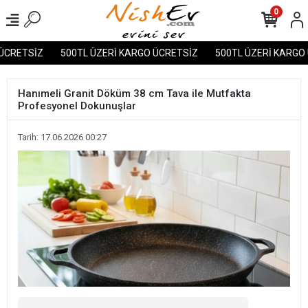
0
RETSİZ
500TL ÜZERİ KARGO ÜCRETSİZ
500TL ÜZERİ KARGO ÜC
Hanımeli Granit Döküm 38 cm Tava ile Mutfakta
Profesyonel Dokunuşlar
Tarih: 17.06.2026 00:27