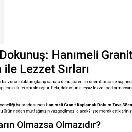
r
Dokunuş: Hanımeli Grani
le Lezzet Sırları
ir zorunluluktan çıkarıp sanata dönüştüren en önemli araç ise şüphesiz 
ahiplerinin ilk tercihi olmuştur. Peki, dökümün o eşsiz lezzet performansı
iyonelliği bir arada sunan
Hanımeli Granit Kaplamalı Döküm Tava 38c
bu ürün neden mutfağınızın vazgeçilmezi olacak? İşte merak ettikleriniz
rın Olmazsa Olmazıdır?