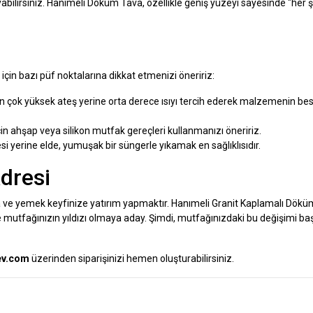
ayabilirsiniz. Hanımeli Döküm Tava, özellikle geniş yüzeyi sayesinde "her 
in bazı püf noktalarına dikkat etmenizi öneririz:
çok yüksek ateş yerine orta derece ısıyı tercih ederek malzemenin bes
 ahşap veya silikon mutfak gereçleri kullanmanızı öneririz.
i yerine elde, yumuşak bir süngerle yıkamak en sağlıklısıdır.
dresi
a ve yemek keyfinize yatırım yapmaktır. Hanımeli Granit Kaplamalı Dök
utfağınızın yıldızı olmaya aday. Şimdi, mutfağınızdaki bu değişimi b
ev.com
üzerinden siparişinizi hemen oluşturabilirsiniz.