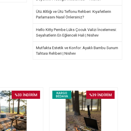
Ütü Altlığı ve Ütü Teflonu Rehberi: Kıyafetlerin
Parlamasını Nasıl Önlersiniz?
Hello Kitty Pembe Lüks Çocuk Valizi İncelemesi:
Seyahatlerin En Eğlenceli Hali | Nishev
Mutfakta Estetik ve Konfor: Ayaklı Bambu Sunum
Tahtası Rehberi | Nishev
KARGO
%33
İNDİRİM
%39
İNDİRİM
BEDAVA