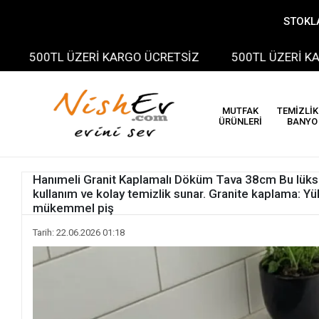
STOKLA
0TL ÜZERİ KARGO ÜCRETSİZ
500TL ÜZERİ KARGO ÜC
MUTFAK
TEMİZLİK
ÜRÜNLERİ
BANYO
Hanımeli Granit Kaplamalı Döküm Tava 38cm Bu lüks 
kullanım ve kolay temizlik sunar. Granite kaplama: Yükse
mükemmel piş
Tarih: 22.06.2026 01:18