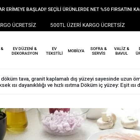
R ERİMEYE BAŞLADI! SEÇİLİ ÜRÜNLERDE NET %50 FIRSATINI K
RETSİZ
500TL ÜZERİ KARGO ÜCRETSİZ
500TL
 &
EV DÜZENİ &
EV
SOFRA &
VALİZ &
MOBİLYA
DEKORASYON
TEKSTİLİ
SERVİS
BAVUL
Ü
döküm tava, granit kaplamalı dış yüzeyi sayesinde uzun öm
k ısı dayanıklılığı ve hızlı ısıtma Döküm iç yüzey: Eşit ısı d