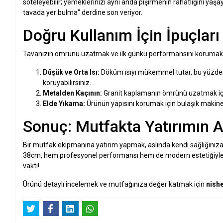
soteleyebilir; yemeklerinizi aynı anda pişirmenin rahatlığını yaş
tavada yer bulma" derdine son veriyor.
Doğru Kullanım İçin İpuçları
Tavanızın ömrünü uzatmak ve ilk günkü performansını korumak iç
Düşük ve Orta Isı:
Döküm ısıyı mükemmel tutar, bu yüzden 
koruyabilirsiniz.
Metalden Kaçının:
Granit kaplamanın ömrünü uzatmak için
Elde Yıkama:
Ürünün yapısını korumak için bulaşık makines
Sonuç: Mutfakta Yatırımın A
Bir mutfak ekipmanına yatırım yapmak, aslında kendi sağlığınız
38cm, hem profesyonel performansı hem de modern estetiğiyle m
vakti!
Ürünü detaylı incelemek ve mutfağınıza değer katmak için
nish