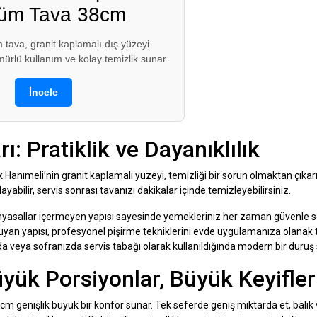
üm Tava 38cm
 tava, granit kaplamalı dış yüzeyi
rlü kullanım ve kolay temizlik sunar.
İncele
: Pratiklik ve Dayanıklılık
 Hanımeli’nin granit kaplamalı yüzeyi, temizliği bir sorun olmaktan çıkarı
yabilir, servis sonrası tavanızı dakikalar içinde temizleyebilirsiniz.
myasallar içermeyen yapısı sayesinde yemekleriniz her zaman güvenle so
yan yapısı, profesyonel pişirme tekniklerini evde uygulamanıza olanak t
 veya sofranızda servis tabağı olarak kullanıldığında modern bir duruş s
üyük Porsiyonlar, Büyük Keyifler
 38cm genişlik büyük bir konfor sunar. Tek seferde geniş miktarda et, balı