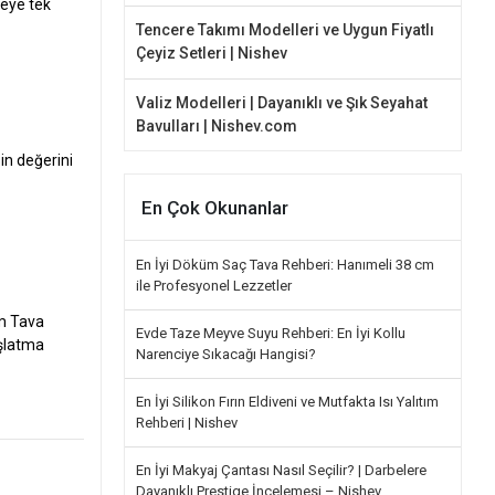
şeye tek
Tencere Takımı Modelleri ve Uygun Fiyatlı
Çeyiz Setleri | Nishev
Valiz Modelleri | Dayanıklı ve Şık Seyahat
Bavulları | Nishev.com
in değerini
En Çok Okunanlar
En İyi Döküm Saç Tava Rehberi: Hanımeli 38 cm
ile Profesyonel Lezzetler
üm Tava
Evde Taze Meyve Suyu Rehberi: En İyi Kollu
aşlatma
Narenciye Sıkacağı Hangisi?
En İyi Silikon Fırın Eldiveni ve Mutfakta Isı Yalıtım
Rehberi | Nishev
En İyi Makyaj Çantası Nasıl Seçilir? | Darbelere
Dayanıklı Prestige İncelemesi – Nishev