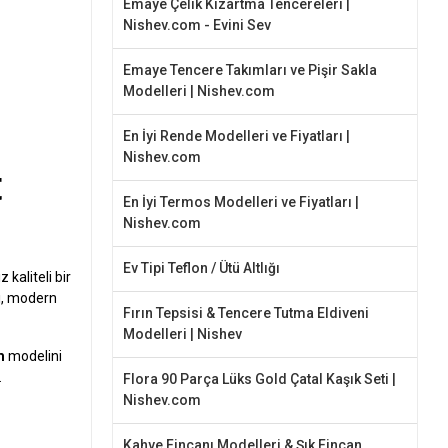
Emaye Çelik Kızartma Tencereleri |
Nishev.com - Evini Sev
Emaye Tencere Takımları ve Pişir Sakla
Modelleri | Nishev.com
En İyi Rende Modelleri ve Fiyatları |
Nishev.com
t
En İyi Termos Modelleri ve Fiyatları |
Nishev.com
Ev Tipi Teflon / Ütü Altlığı
kaliteli bir
nı, modern
Fırın Tepsisi & Tencere Tutma Eldiveni
Modelleri | Nishev
m
modelini
.
Flora 90 Parça Lüks Gold Çatal Kaşık Seti |
Nishev.com
Kahve Fincanı Modelleri & Şık Fincan