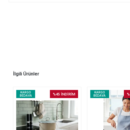
İlgili Ürünler
KARGO
KARGO
%45
İNDİRİM
%
BEDAVA
BEDAVA