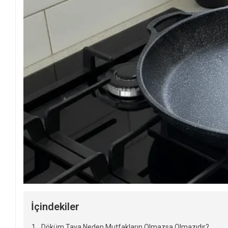
İçindekiler
Döküm Tava Neden Mutfakların Olmazsa Olmazıdır?