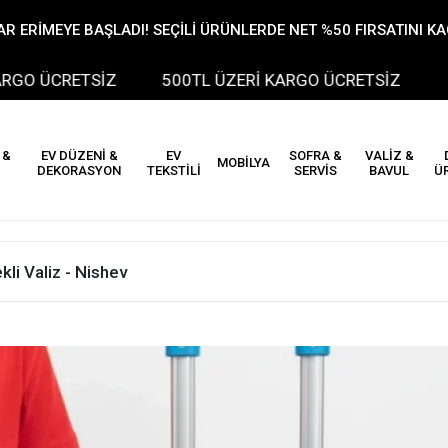
R ERİMEYE BAŞLADI! SEÇİLİ ÜRÜNLERDE NET %50 FIRSATINI K
CRETSİZ
500TL ÜZERİ KARGO ÜCRETSİZ
500T
 &
EV DÜZENİ &
EV
SOFRA &
VALİZ &
MOBİLYA
DEKORASYON
TEKSTİLİ
SERVİS
BAVUL
Ü
kli Valiz - Nishev