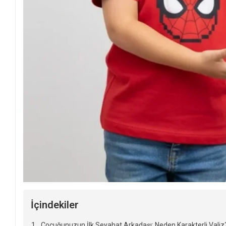
İçindekiler
Çocuğunuzun İlk Seyahat Arkadaşı: Neden Karakterli Valiz