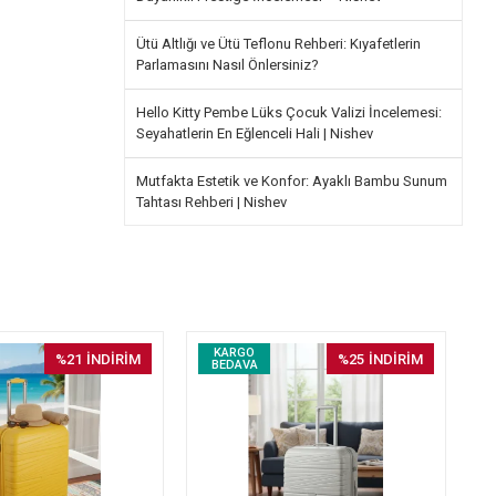
Ütü Altlığı ve Ütü Teflonu Rehberi: Kıyafetlerin
Parlamasını Nasıl Önlersiniz?
Hello Kitty Pembe Lüks Çocuk Valizi İncelemesi:
Seyahatlerin En Eğlenceli Hali | Nishev
Mutfakta Estetik ve Konfor: Ayaklı Bambu Sunum
Tahtası Rehberi | Nishev
KARGO
%21
İNDİRİM
%25
İNDİRİM
BEDAVA