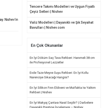
Tencere Takımı Modelleri ve Uygun Fiyatlı
Çeyiz Setleri | Nishev
y. Nishev'in
Valiz Modelleri | Dayanıklı ve Şık Seyahat
Bavulları | Nishev.com
En Çok Okunanlar
En İyi Döküm Saç Tava Rehberi: Hanımeli 38 cm
ile Profesyonel Lezzetler
Evde Taze Meyve Suyu Rehberi: En İyi Kollu
Narenciye Sıkacağı Hangisi?
En İyi Silikon Fırın Eldiveni ve Mutfakta Isı Yalıtım
Rehberi | Nishev
En İyi Makyaj Çantası Nasıl Seçilir? | Darbelere
Dayanıklı Prestige İncelemesi – Nishev