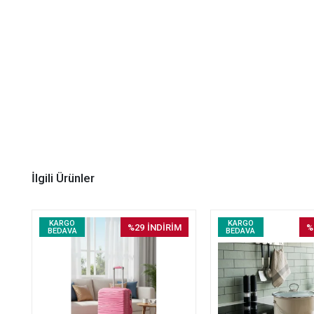
İlgili Ürünler
KARGO
KARGO
%29
İNDİRİM
%
BEDAVA
BEDAVA