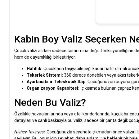
Kabin Boy Valiz Seçerken Ne
Çocuk valizi alırken sadece tasarımına değil, fonksiyonelliğine 
hem de dayanıklılığı birleştiriyor.
Hafiflik:
Çocukların taşıyabileceği kadar hafif olmalı ancak 
Tekerlek Sistemi:
360 derece dönebilen veya akıcı tekerl
Ayarlanabilir Teleskopik Sap:
Çocuğunuzun boyuna göre a
Organizasyon Kapasitesi:
İç kısımda bulunan çapraz keme
Neden Bu Valiz?
Özellikle havaalanlarında veya otel koridorlarında, küçük bir çoc
detayları ve canlı baskısıyla bu valiz, sadece bir çanta değil; ç
Nishev Tavsiyesi:
Çocuğunuzla seyahate çıkmadan önce valizini ber
sağlayın. Bu, onun için seyahati daha anlamlı ve beklenir bir hale 