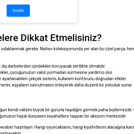
İncele
lere Dikkat Etmelisiniz?
de odaklanmak gerekir. Nishev koleksiyonunda yer alan bu özel parça, hem
dış darbelerden içindekileri koruyacak sertlikte olmalıdır.
ekler, çocuğunuzun valizi yormadan sürmesine yardımcı olur.
yarlanabilen çekçek sistemi, kullanım konforunu doğrudan etkiler.
rler, eşyaların savrulmasını önleyerek daha düzenli bir yolculuk sunar.
uğun kendi valizini büyük bir gururla taşıdığını görmek paha biçilemezdir
ocuğunuzun hayal dünyasını seyahatlere taşıyan bir aksiyon merkezidir.
aber hazırlayın. Hangi oyuncaklarını, hangi kıyafetlerini alacağına kar
getirecektir.