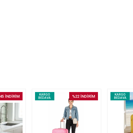
KARGO
KARGO
45
İNDİRİM
%22
İNDİRİM
BEDAVA
BEDAVA