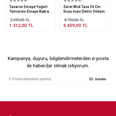
Sepete Ekle
Sepete Ekle
Tasarım Emaye Yoğurt
Sürel Wok Tava 35 Cm
Tenceresi Emaye Bakraç
Koyu mavi Demir Döküm
20cm 5,25 lt Bej
2.399,00 TL
8.759,00 TL
1.312,00 TL
6.459,00 TL
Kampanya, duyuru, bilgilendirmelerden e-posta
ile haberdar olmak istiyorum.
Gönder