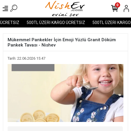
0
CRETSİZ
500TL ÜZERİ KARGO ÜCRETSİZ
500TL ÜZERİ KARGO Ü
Mükemmel Pankekler İçin Emoji Yüzlü Granit Döküm
Pankek Tavası - Nishev
Tarih: 22.06.2026 15:47