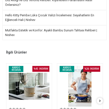
Ütü Altlığı ve Ütü Teflonu Rehberi: Kıyafetlerin Parlamasını Nasıl
Önlersiniz?
Hello Kitty Pembe Lüks Çocuk Valizi İncelemesi: Seyahatlerin En
Eğlenceli Hali | Nishev
Mutfakta Estetik ve Konfor: Ayaklı Bambu Sunum Tahtası Rehberi |
Nishev
İlgili Ürünler
KARGO
KARGO
%45
İNDİRİM
%26
İNDİRİM
BEDAVA
BEDAVA