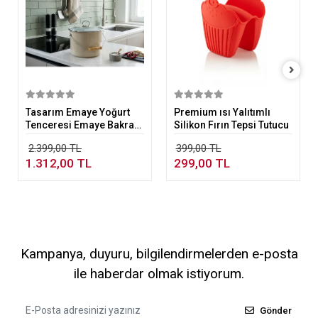
Sepete Ekle
Sepete Ekle
Tasarım Emaye Yoğurt
Premium ısı Yalıtımlı
Tenceresi Emaye Bakraç
Silikon Fırın Tepsi Tutucu
20cm 5,25 lt Bej
2.399,00 TL
399,00 TL
1.312,00 TL
299,00 TL
Kampanya, duyuru, bilgilendirmelerden e-posta
ile haberdar olmak istiyorum.
Gönder