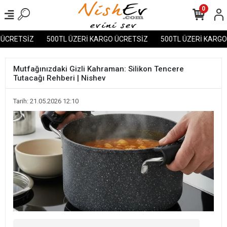
0
CRETSİZ
500TL ÜZERİ KARGO ÜCRETSİZ
500TL ÜZERİ KARGO Ü
Mutfağınızdaki Gizli Kahraman: Silikon Tencere
Tutacağı Rehberi | Nishev
Tarih: 21.05.2026 12:10