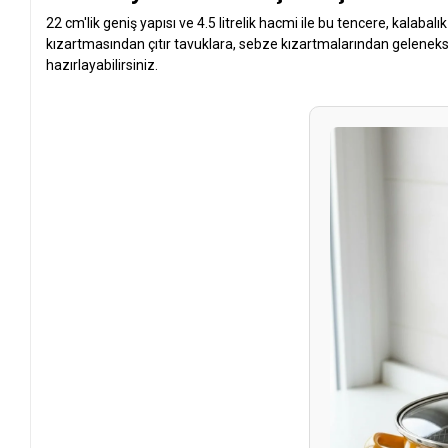
22 cm'lik geniş yapısı ve 4.5 litrelik hacmi ile bu tencere, kalabalı
kızartmasından çıtır tavuklara, sebze kızartmalarından gelenekse
hazırlayabilirsiniz.