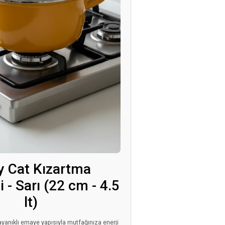
y Cat Kızartma
 - Sarı (22 cm - 4.5
lt)
dayanıklı emaye yapısıyla mutfağınıza enerji