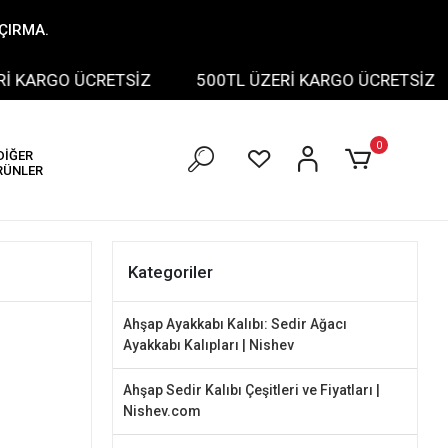
AÇIRMA.
O ÜCRETSİZ
500TL ÜZERİ KARGO ÜCRETSİZ
500
0
DİĞER
RÜNLER
Kategoriler
Ahşap Ayakkabı Kalıbı: Sedir Ağacı
Ayakkabı Kalıpları | Nishev
Ahşap Sedir Kalıbı Çeşitleri ve Fiyatları |
Nishev.com