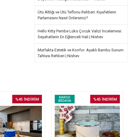
Ütü Altlığı ve Ütü Teflonu Rehberi: Kıyafetlerin
Parlamasını Nasıl Önlersiniz?
Hello Kitty Pembe Lüks Çocuk Valizi İncelemesi:
Seyahatlerin En Eğlenceli Hali | Nishev
Mutfakta Estetik ve Konfor: Ayaklı Bambu Sunum
Tahtası Rehberi | Nishev
KARGO
%45
İNDİRİM
%45
İNDİRİM
BEDAVA