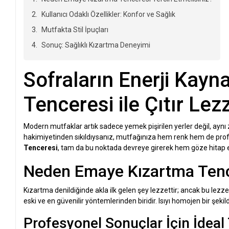
Kullanıcı Odaklı Özellikler: Konfor ve Sağlık
Mutfakta Stil İpuçları
Sonuç: Sağlıklı Kızartma Deneyimi
Sofraların Enerji Kayn
Tenceresi ile Çıtır Lez
Modern mutfaklar artık sadece yemek pişirilen yerler değil, aynı
hakimiyetinden sıkıldıysanız, mutfağınıza hem renk hem de pr
Tenceresi
, tam da bu noktada devreye girerek hem göze hitap e
Neden Emaye Kızartma Tence
Kızartma denildiğinde akla ilk gelen şey lezzettir; ancak bu lezz
eski ve en güvenilir yöntemlerinden biridir. Isıyı homojen bir şek
Profesyonel Sonuçlar İçin İdeal