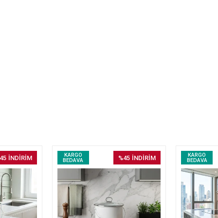
KARGO
KARGO
45
İNDİRİM
%45
İNDİRİM
BEDAVA
BEDAVA