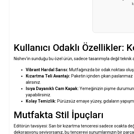
k
Kullanıcı Odaklı Özellikler: 
Nishev'in sunduğu bu özel ürün, sadece tasarımıyla değil teknik a
Vibrant Hardal Sarısı:
Mutfağınızda bir odak noktası oluş
Kızartma Teli Avantajı:
Paketin içinden çıkan paslanmaz çe
alırsınız.
Isıya Dayanıklı Cam Kapak:
Yemeğinizin pişme durumunu k
yapabilirsiniz.
Kolay Temizlik:
Pürüzsüz emaye yüzey, gıdaların yapışması
Mutfakta Stil İpuçları
Editörün tavsiyesi: Sarı bir kızartma tenceresi sadece ocakta 
dekorasyonu seviyorsanız, bu tencereyi sunumlarınızın bir parçası