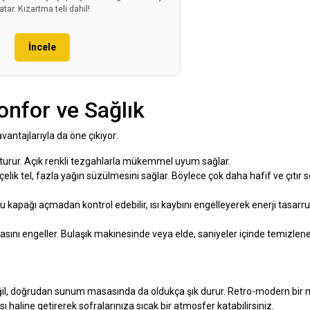
atar. Kızartma teli dahil!
İncele
Konfor ve Sağlık
vantajlarıyla da öne çıkıyor:
turur. Açık renkli tezgahlarla mükemmel uyum sağlar.
lik tel, fazla yağın süzülmesini sağlar. Böylece çok daha hafif ve çıtır 
apağı açmadan kontrol edebilir, ısı kaybını engelleyerek enerji tasarr
nı engeller. Bulaşık makinesinde veya elde, saniyeler içinde temizleneb
değil, doğrudan sunum masasında da oldukça şık durur. Retro-modern bir
 haline getirerek sofralarınıza sıcak bir atmosfer katabilirsiniz.