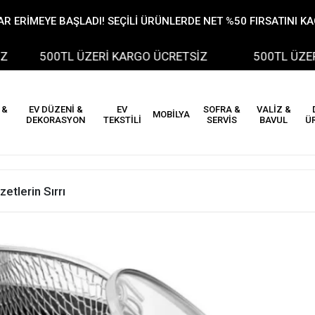
R ERİMEYE BAŞLADI! SEÇİLİ ÜRÜNLERDE NET %50 FIRSATINI K
500TL ÜZERİ KARGO ÜCRETSİZ
500TL ÜZERİ KARG
 &
EV DÜZENİ &
EV
SOFRA &
VALİZ &
MOBİLYA
DEKORASYON
TEKSTİLİ
SERVİS
BAVUL
Ü
etlerin Sırrı