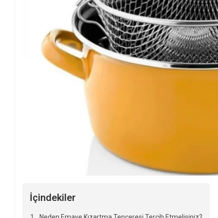
İçindekiler
Neden Emaye Kızartma Tenceresi Tercih Etmelisiniz?