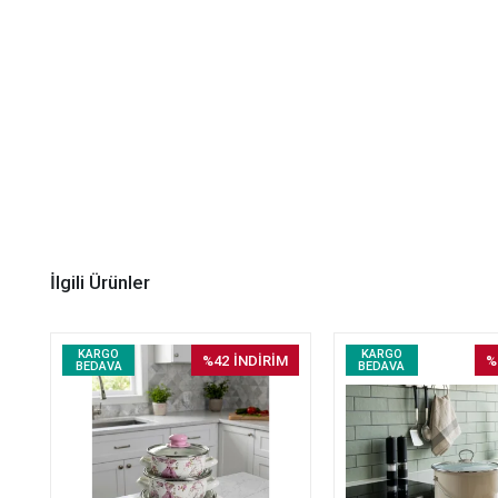
İlgili Ürünler
KARGO
KARGO
%42
İNDİRİM
%
BEDAVA
BEDAVA