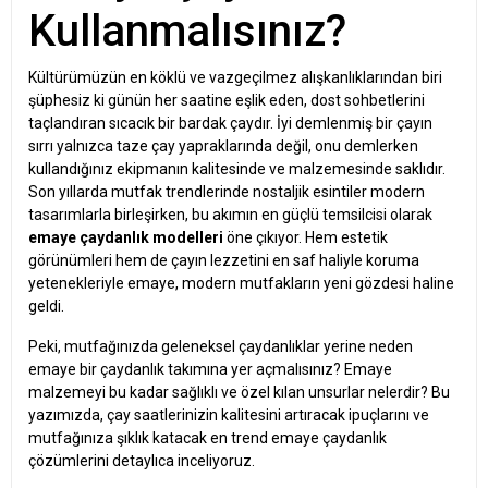
Kullanmalısınız?
Kültürümüzün en köklü ve vazgeçilmez alışkanlıklarından biri
şüphesiz ki günün her saatine eşlik eden, dost sohbetlerini
taçlandıran sıcacık bir bardak çaydır. İyi demlenmiş bir çayın
sırrı yalnızca taze çay yapraklarında değil, onu demlerken
kullandığınız ekipmanın kalitesinde ve malzemesinde saklıdır.
Son yıllarda mutfak trendlerinde nostaljik esintiler modern
tasarımlarla birleşirken, bu akımın en güçlü temsilcisi olarak
emaye çaydanlık modelleri
öne çıkıyor. Hem estetik
görünümleri hem de çayın lezzetini en saf haliyle koruma
yetenekleriyle emaye, modern mutfakların yeni gözdesi haline
geldi.
Peki, mutfağınızda geleneksel çaydanlıklar yerine neden
emaye bir çaydanlık takımına yer açmalısınız? Emaye
malzemeyi bu kadar sağlıklı ve özel kılan unsurlar nelerdir? Bu
yazımızda, çay saatlerinizin kalitesini artıracak ipuçlarını ve
mutfağınıza şıklık katacak en trend emaye çaydanlık
çözümlerini detaylıca inceliyoruz.