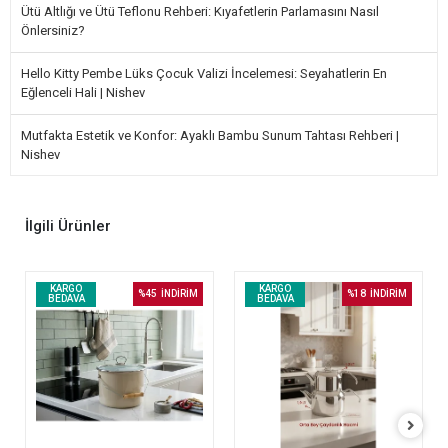
Ütü Altlığı ve Ütü Teflonu Rehberi: Kıyafetlerin Parlamasını Nasıl
Önlersiniz?
Hello Kitty Pembe Lüks Çocuk Valizi İncelemesi: Seyahatlerin En
Eğlenceli Hali | Nishev
Mutfakta Estetik ve Konfor: Ayaklı Bambu Sunum Tahtası Rehberi |
Nishev
İlgili Ürünler
KARGO
KARGO
%45
İNDİRİM
%18
İNDİRİM
BEDAVA
BEDAVA