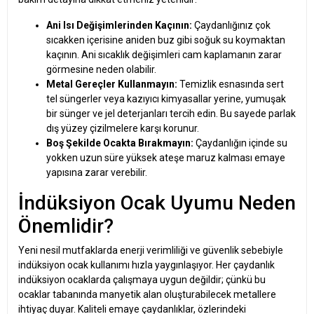
Ani Isı Değişimlerinden Kaçının:
Çaydanlığınız çok
sıcakken içerisine aniden buz gibi soğuk su koymaktan
kaçının. Ani sıcaklık değişimleri cam kaplamanın zarar
görmesine neden olabilir.
Metal Gereçler Kullanmayın:
Temizlik esnasında sert
tel süngerler veya kazıyıcı kimyasallar yerine, yumuşak
bir sünger ve jel deterjanları tercih edin. Bu sayede parlak
dış yüzey çizilmelere karşı korunur.
Boş Şekilde Ocakta Bırakmayın:
Çaydanlığın içinde su
yokken uzun süre yüksek ateşe maruz kalması emaye
yapısına zarar verebilir.
İndüksiyon Ocak Uyumu Neden
Önemlidir?
Yeni nesil mutfaklarda enerji verimliliği ve güvenlik sebebiyle
indüksiyon ocak kullanımı hızla yaygınlaşıyor. Her çaydanlık
indüksiyon ocaklarda çalışmaya uygun değildir; çünkü bu
ocaklar tabanında manyetik alan oluşturabilecek metallere
ihtiyaç duyar. Kaliteli emaye çaydanlıklar, özlerindeki