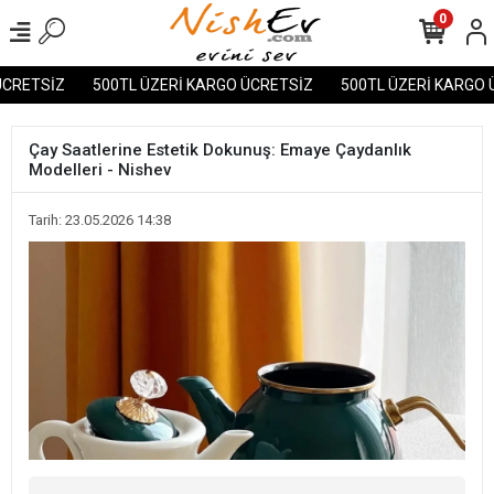
0
RETSİZ
500TL ÜZERİ KARGO ÜCRETSİZ
500TL ÜZERİ KARGO ÜC
Çay Saatlerine Estetik Dokunuş: Emaye Çaydanlık
Modelleri - Nishev
Tarih: 23.05.2026 14:38