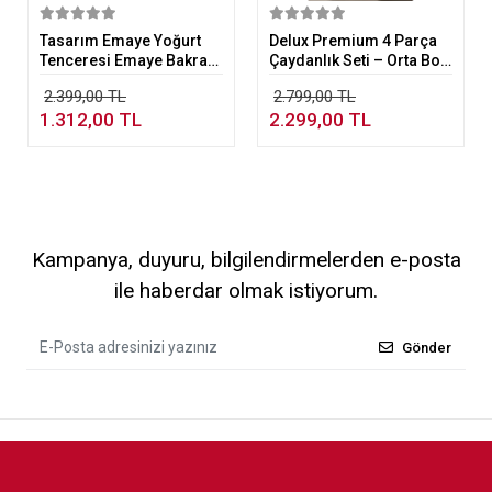
Sepete Ekle
Sepete Ekle
Tasarım Emaye Yoğurt
Delux Premium 4 Parça
Tenceresi Emaye Bakraç
Çaydanlık Seti – Orta Boy
20cm 5,25 lt Bej
Platin
2.399,00 TL
2.799,00 TL
1.312,00 TL
2.299,00 TL
Kampanya, duyuru, bilgilendirmelerden e-posta
ile haberdar olmak istiyorum.
Gönder