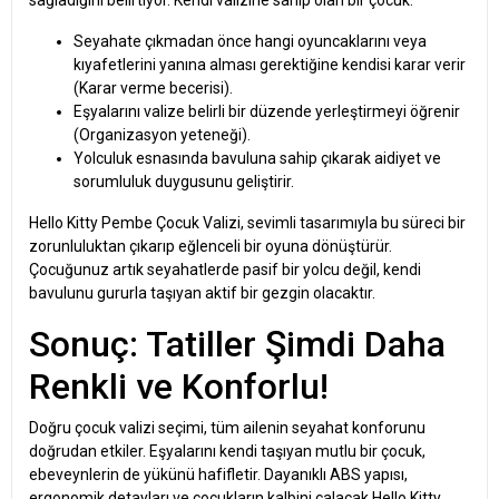
Seyahate çıkmadan önce hangi oyuncaklarını veya
kıyafetlerini yanına alması gerektiğine kendisi karar verir
(Karar verme becerisi).
Eşyalarını valize belirli bir düzende yerleştirmeyi öğrenir
(Organizasyon yeteneği).
Yolculuk esnasında bavuluna sahip çıkarak aidiyet ve
sorumluluk duygusunu geliştirir.
Hello Kitty Pembe Çocuk Valizi, sevimli tasarımıyla bu süreci bir
zorunluluktan çıkarıp eğlenceli bir oyuna dönüştürür.
Çocuğunuz artık seyahatlerde pasif bir yolcu değil, kendi
bavulunu gururla taşıyan aktif bir gezgin olacaktır.
Sonuç: Tatiller Şimdi Daha
Renkli ve Konforlu!
Doğru çocuk valizi seçimi, tüm ailenin seyahat konforunu
doğrudan etkiler. Eşyalarını kendi taşıyan mutlu bir çocuk,
ebeveynlerin de yükünü hafifletir. Dayanıklı ABS yapısı,
ergonomik detayları ve çocukların kalbini çalacak Hello Kitty