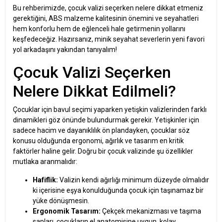
Bu rehberimizde, çocuk valizi seçerken nelere dikkat etmeniz
gerektiğini, ABS malzeme kalitesinin önemini ve seyahatleri
hem konforlu hem de eğlenceli hale getirmenin yollarını
keşfedeceğiz. Hazırsanız, minik seyahat severlerin yeni favori
yol arkadaşını yakından tanıyalım!
Çocuk Valizi Seçerken
Nelere Dikkat Edilmeli?
Çocuklar için bavul seçimi yaparken yetişkin valizlerinden farklı
dinamikleri göz önünde bulundurmak gerekir. Yetişkinler için
sadece hacim ve dayanıklılık ön plandayken, çocuklar söz
konusu olduğunda ergonomi, ağırlık ve tasarım en kritik
faktörler haline gelir. Doğru bir çocuk valizinde şu özellikler
mutlaka aranmalıdır:
Hafiflik:
Valizin kendi ağırlığı minimum düzeyde olmalıdır
ki içerisine eşya konulduğunda çocuk için taşınamaz bir
yüke dönüşmesin.
Ergonomik Tasarım:
Çekçek mekanizması ve taşıma
sapları, çocukların el anatomisine uygun, kolay