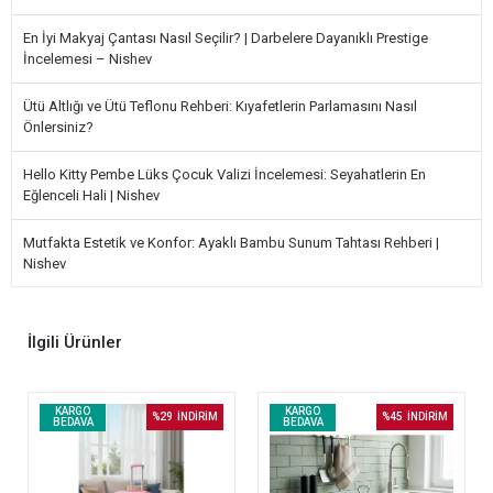
En İyi Makyaj Çantası Nasıl Seçilir? | Darbelere Dayanıklı Prestige
İncelemesi – Nishev
Ütü Altlığı ve Ütü Teflonu Rehberi: Kıyafetlerin Parlamasını Nasıl
Önlersiniz?
Hello Kitty Pembe Lüks Çocuk Valizi İncelemesi: Seyahatlerin En
Eğlenceli Hali | Nishev
Mutfakta Estetik ve Konfor: Ayaklı Bambu Sunum Tahtası Rehberi |
Nishev
İlgili Ürünler
KARGO
KARGO
%29
İNDİRİM
%45
İNDİRİM
BEDAVA
BEDAVA