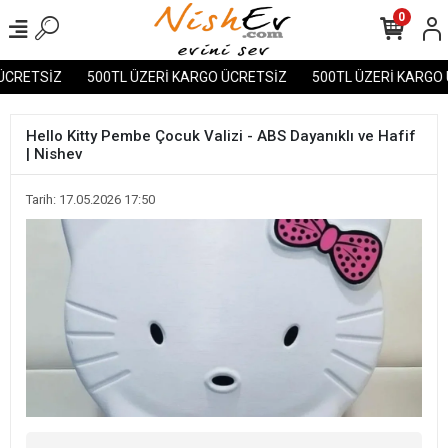
0
RETSİZ
500TL ÜZERİ KARGO ÜCRETSİZ
500TL ÜZERİ KARGO ÜC
Hello Kitty Pembe Çocuk Valizi - ABS Dayanıklı ve Hafif
| Nishev
Tarih: 17.05.2026 17:50