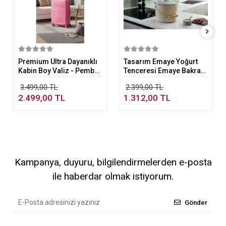
Sepete Ekle
Sepete Ekle
Premium Ultra Dayanıklı
Tasarım Emaye Yoğurt
Kabin Boy Valiz - Pembe |
Tenceresi Emaye Bakraç
%100 Saf PP Kırılmaz
20cm 5,25 lt Bej
3.499,00 TL
2.399,00 TL
2.499,00 TL
1.312,00 TL
Kampanya, duyuru, bilgilendirmelerden e-posta
ile haberdar olmak istiyorum.
Gönder